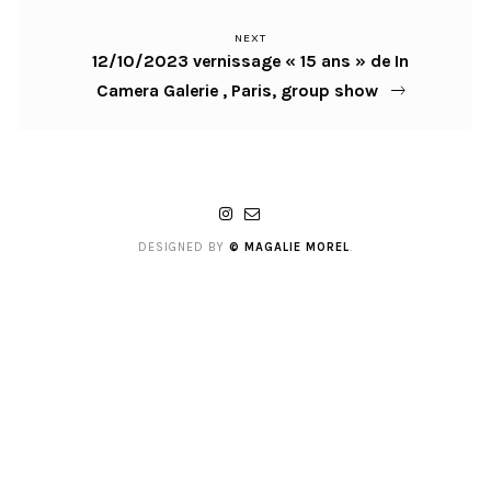
l’article
NEXT
Next
12/10/2023 vernissage « 15 ans » de In
Post
Camera Galerie , Paris, group show
DESIGNED BY
© MAGALIE MOREL
.