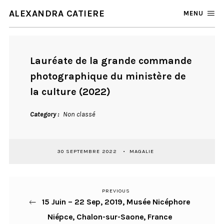
ALEXANDRA CATIERE
MENU
Lauréate de la grande commande
photographique du ministère de
la culture (2022)
Category
Non classé
30 SEPTEMBRE 2022
MAGALIE
PREVIOUS
Previous
Navigation
15 Juin – 22 Sep, 2019, Musée Nicéphore
Post
de
Niépce, Chalon-sur-Saone, France